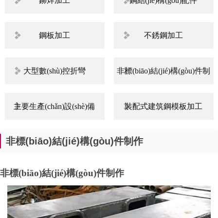
鉚焊加工
鋼結(jié)構(gòu)配件
鋼板加工
不銹鋼加工
大型數(shù)控折彎
非標(biāo)結(jié)構(gòu)件制
作
主要生產(chǎn)設(shè)備
裝配式建筑鋼模板加工
非標(biāo)結(jié)構(gòu)件制作
非標(biāo)結(jié)構(gòu)件制作