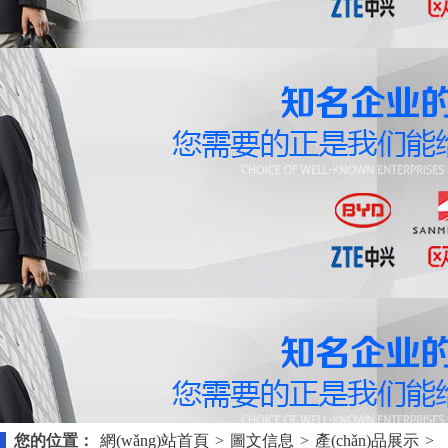
您的位置：
網(wǎng)站首頁
>
圖文信息
>
產(chǎn)品展示
>