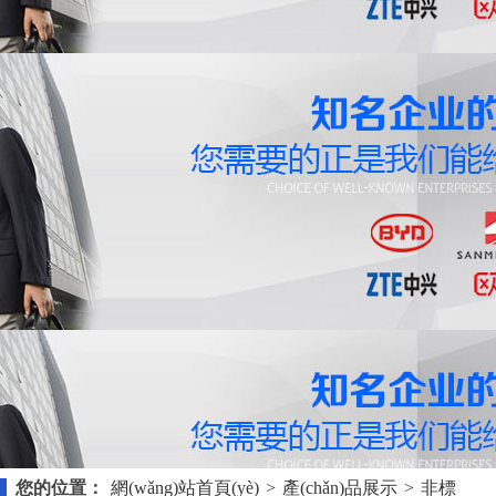
您的位置：
網(wǎng)站首頁(yè)
>
產(chǎn)品展示
>
非標