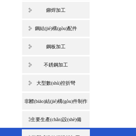
鉚焊加工
鋼結(jié)構(gòu)配件
鋼板加工
不銹鋼加工
大型數(shù)控折彎
非標(biāo)結(jié)構(gòu)件制作
主要生產(chǎn)設(shè)備