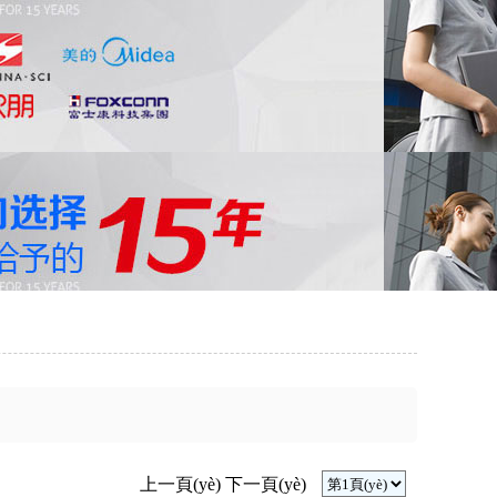
上一頁(yè)
下一頁(yè)