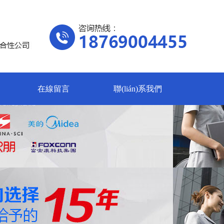
在線留言
聯(lián)系我們