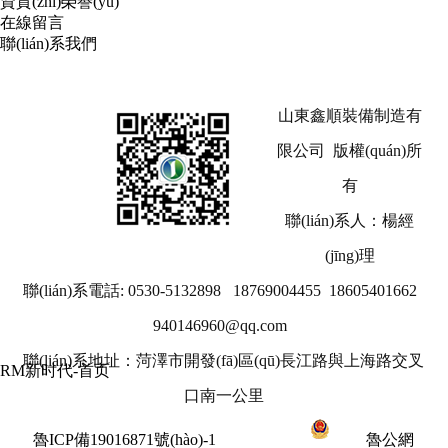
資質(zhì)榮譽(yù)
在線留言
聯(lián)系我們
山東鑫順裝備制造有
限公司 版權(quán)所
有
聯(lián)系人：楊經
(jīng)理
聯(lián)系電話: 0530-5132898 18769004455 18605401662
940146960@qq.com
聯(lián)系地址：菏澤市開發(fā)區(qū)長江路與上海路交叉
RM新时代-首页
口南一公里
魯ICP備19016871號(hào)-1
魯公網