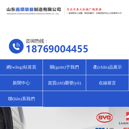
網(wǎng)站首頁
關(guān)于我們
產(chǎn)品展示
新聞中心
資質(zhì)榮譽(yù)
在線留言
聯(lián)系我們