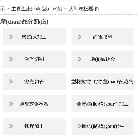
示
>
主要生產(chǎn)設(shè)備
>
大型卷板機(jī)
產(chǎn)品分類(lèi)
機(jī)床加工
靜電噴塑
激光切割
機(jī)械鈑金
激光切管
型材拉彎,頂彎,盤(pán)管,卷筒
裝配式鋼模板
金屬結(jié)構(gòu)件加工
鉚焊加工
鋼結(jié)構(gòu)配件